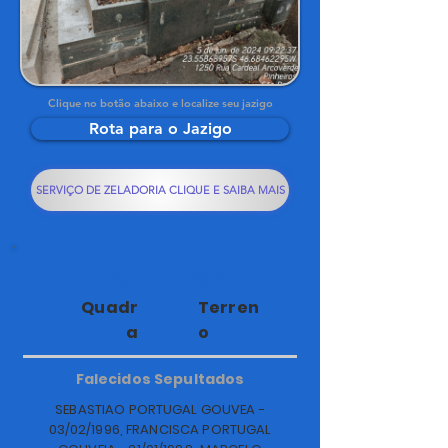
Clique no botão abaixo e localize seu jazigo
Rota para o Jazigo
SERVIÇO DE ZELADORIA CLIQUE E SAIBA MAIS
9
66
Quadr
Terren
a
o
Falecidos Sepultados
SEBASTIAO PORTUGAL GOUVEA -
03/02/1996, FRANCISCA PORTUGAL