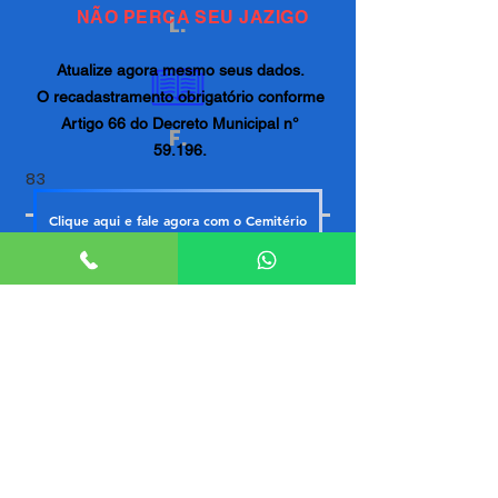
NÃO PERCA SEU JAZIGO
L.
Atualize agora mesmo seus dados.
O recadastramento obrigatório conforme
Artigo 66 do Decreto Municipal n°
F.
59.196.
83
Clique aqui e fale agora com o Cemitério
ACESSO ADMINISTRATIVO