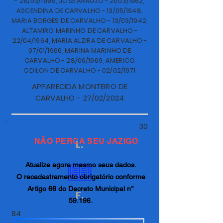
- 28/03/1998, JOSE ARAUJO - 21/03/1962,
ASCENDINA DE CARVALHO - 13/05/1948,
MARIA BORGES DE CARVALHO - 13/03/1942,
ALTAMIRO MARINHO DE CARVALHO -
22/04/1964, MARIA ALZIRA DE CARVALHO -
07/01/1966, MARINA MARINHO DE
CARVALHO - 28/06/1969, AMERICO
ODILON DE CARVALHO - 02/02/1971
APPARECIDA MONTEIRO DE
CARVALHO - 27/02/2024
30
NÃO PERCA SEU JAZIGO
L.
Atualize agora mesmo seus dados.
O recadastramento obrigatório conforme
Artigo 66 do Decreto Municipal n°
F.
59.196.
84