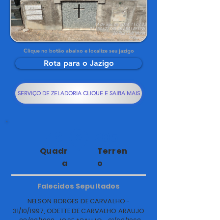
Clique no botão abaixo e localize seu jazigo
Rota para o Jazigo
SERVIÇO DE ZELADORIA CLIQUE E SAIBA MAIS
48
205
Quadr
Terren
a
o
Falecidos Sepultados
NELSON BORGES DE CARVALHO -
31/10/1997, ODETTE DE CARVALHO ARAUJO