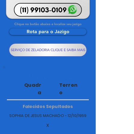
Clique no botão abaixo e localize seu jazigo
Rota para o Jazigo
SERVIÇO DE ZELADORIA CLIQUE E SAIBA MAIS
42
38A
Quadr
Terren
a
o
Falecidos Sepultados
SOPHIA DE JESUS MACHADO - 12/10/1959
X