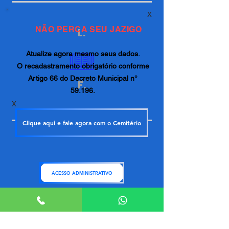
X
NÃO PERCA SEU JAZIGO
L.
Atualize agora mesmo seus dados.
O recadastramento obrigatório conforme
Artigo 66 do Decreto Municipal n°
F.
59.196.
X
Clique aqui e fale agora com o Cemitério
ACESSO ADMINISTRATIVO