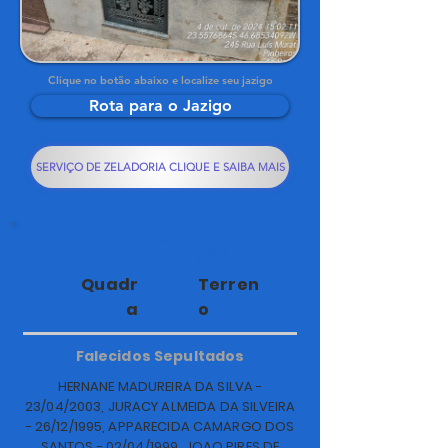
Clique no botão abaixo e localize seu jazigo
Rota para o Jazigo
SERVIÇO DE ZELADORIA CLIQUE E SAIBA MAIS
33
112
Quadr
Terren
a
o
Falecidos Sepultados
HERNANE MADUREIRA DA SILVA -
23/04/2003, JURACY ALMEIDA DA SILVEIRA
- 26/12/1995, APPARECIDA CAMARGO DOS
SANTOS - 02/04/1999, JOAO PIRES DE